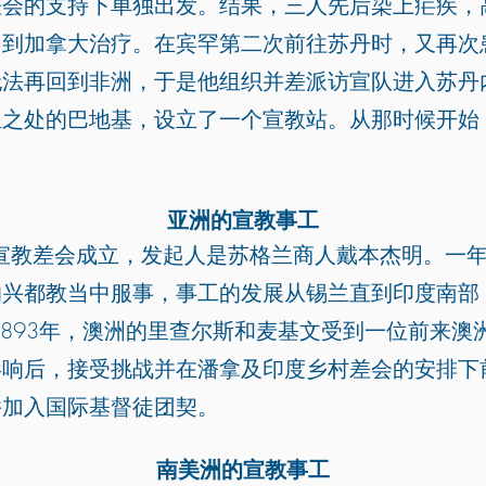
会的支持下单独出发。结果，三人先后染上疟疾，高
回到加拿大治疗。在宾罕第二次前往苏丹时，又再次
法再回到非洲，于是他组织并差派访宣队进入苏丹内
之处的巴地基，设立了一个宣教站。从那时候开始， 
亚洲的宣教事工
度宣教差会成立，发起人是苏格兰商人戴本杰明。一
的兴都教当中服事，事工的发展从锡兰直到印度南部
1893年，澳洲的里查尔斯和麦基文受到一位前来澳
响后，接受挑战并在潘拿及印度乡村差会的安排下前往
并加入国际基督徒团契。
南美洲的宣教事工