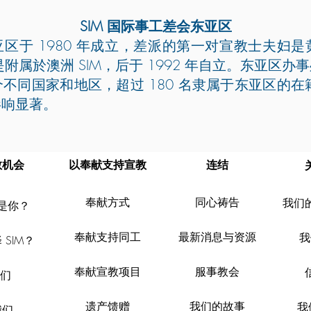
SIM 国际事工差会东亚区
东亚区于 1980 年成立，差派的第一对宣教士夫妇
区是附属於澳洲 SIM，后于 1992 年自立。东亚区
不同国家和地区，超过 180 名隶属于东亚区的在
影响显著。
教机会
以奉献支持宣教
连结
奉献方式
同心祷告
我们
是你？
奉献支持同工
最新消息与资源
我
SIM
？
奉献宣教项目
服事教会
我们
遗产馈赠
我们的故事
我
我们