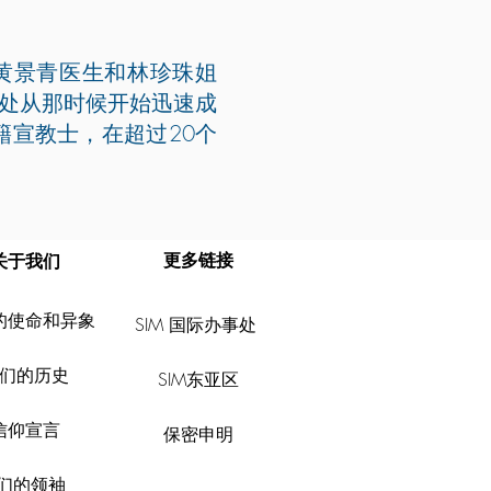
是黄景青医生和林珍珠姐
办事处从那时候开始迅速成
籍宣教士，在超过20个
更多链接
关
于我们
的使命和异象
SIM 国际办事处
们的历史
SIM
东亚区
信仰宣言
​保密申明
们的领袖