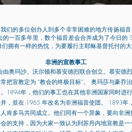
史。我们的多位创办人到多个非常困难的地方传扬福
去的一百多年里，数个福音差会合并成为了今日的 SI
的先锋们拥有一样的热忱，为要履行主耶稣基督托付的
非洲的宣教事工
差会由奥玛沙、沃尔顿和慕安德烈联合创立。慕安德
常把宣教定为 “教会的终极目标”。 奥玛莎与豪乔治
。1894年，他们的事工也在其他非洲国家同时进
，並在 1965 年改名为非洲福音使团。 1893
国人肯多马共同成立。他们同有一个异象，要向非洲
差会的支持，因为大家一致认为到苏丹内地宣教是一